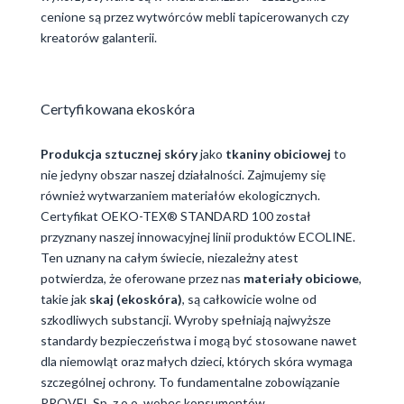
cenione są przez wytwórców mebli tapicerowanych czy
kreatorów galanterii.
Certyfikowana ekoskóra
Produkcja sztucznej skóry
jako
tkaniny obiciowej
to
nie jedyny obszar naszej działalności. Zajmujemy się
również wytwarzaniem materiałów ekologicznych.
Certyfikat OEKO-TEX® STANDARD 100 został
przyznany naszej innowacyjnej linii produktów ECOLINE.
Ten uznany na całym świecie, niezależny atest
potwierdza, że oferowane przez nas
materiały obiciowe
,
takie jak
skaj (ekoskóra)
, są całkowicie wolne od
szkodliwych substancji. Wyroby spełniają najwyższe
standardy bezpieczeństwa i mogą być stosowane nawet
dla niemowląt oraz małych dzieci, których skóra wymaga
szczególnej ochrony. To fundamentalne zobowiązanie
PROVEL Sp. z o.o. wobec konsumentów.