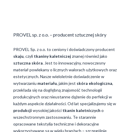
PROVEL sp. z o.o. – producent sztucznej skóry
PROVEL Sp. z o.o. to ceniony i doświadczony producent
skaju
, czyli
tkaniny kaletniczej
znanej również jako
sztuczna skóra
. Jest to innowacyjny, nowoczesny
materiał powlekany o licznych walorach użytkowych oraz
estetycznych. Nasze wieloletnie doświadczenie w
wytwarzaniu
materiału
, jakim jest
skóra ekologiczna
,
przekłada się na dogłębną znajomość technologii
produkcyjnych oraz nieustanne dążenie do perfekcji w
każdym aspekcie działalności. Od lat specjalizujemy się w
produkcji
wysokiej jakości
tkanin
kaletniczych
o
wszechstronnym zastosowaniu. Te starannie
opracowane tekstylia techniczne i dekoracyjne
wykorzystywane są w wielu branżach – szczególnie